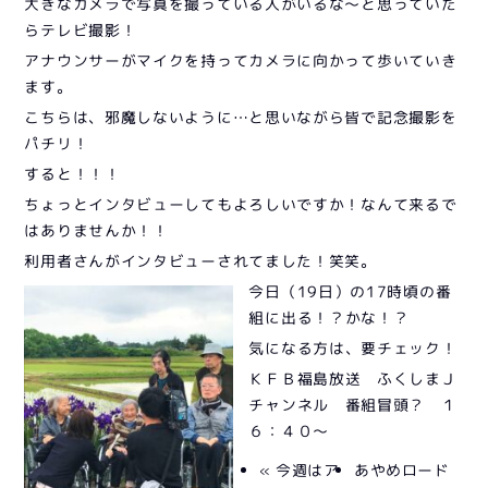
大きなカメラで写真を撮っている人がいるな～と思っていた
らテレビ撮影！
アナウンサーがマイクを持ってカメラに向かって歩いていき
ます。
こちらは、邪魔しないように…と思いながら皆で記念撮影を
パチリ！
すると！！！
ちょっとインタビューしてもよろしいですか！なんて来るで
はありませんか！！
利用者さんがインタビューされてました！笑笑。
今日（19日）の17時頃の番
組に出る！？かな！？
気になる方は、要チェック！
ＫＦＢ福島放送 ふくしまＪ
チャンネル 番組冒頭？ １
６：４０～
« 今週はア
あやめロード