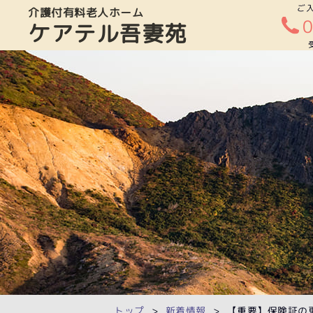
ご
介護付有料老人ホーム
ケアテル吾妻苑
トップ
新着情報
【重要】保険証の