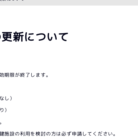
の更新について
効期限が終了します。
なし）
り）
。
健施設の利用を検討の方は必ず申請してください。