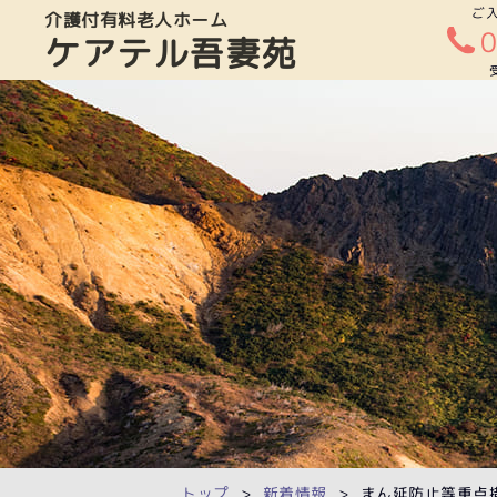
ご
介護付有料老人ホーム
ケアテル吾妻苑
トップ
新着情報
まん延防止等重点